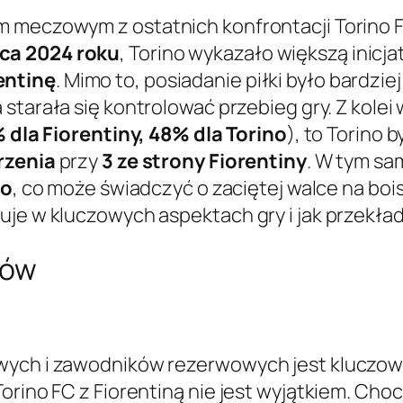
m meczowym z ostatnich konfrontacji Torino F
ca 2024 roku
, Torino wykazało większą inic
entinę
. Mimo to, posiadanie piłki było bardzi
a starała się kontrolować przebieg gry. Z kole
 dla Fiorentiny, 48% dla Torino
), to Torino
rzenia
przy
3 ze strony Fiorentiny
. W tym s
no
, co może świadczyć o zaciętej walce na boi
uje w kluczowych aspektach gry i jak przekład
ków
owych i zawodników rezerwowych jest klucz
orino FC z Fiorentiną nie jest wyjątkiem. Cho