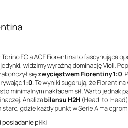
entina
Torino FC a ACF Fiorentina to fascynująca o
ojedynki, widzimy wyraźną dominację Violi. P
 zakończył się
zwycięstwem Fiorentiny 1:0
. 
ygrywając
1:0
. Te wyniki sugerują, że Fiorentina
to minimalnym nakładem sił. Warto jednak pam
inaczej. Analiza
bilansu H2H
(Head-to-Head) 
h starć, gdzie każdy punkt w Serie A ma ogro
 posiadanie piłki