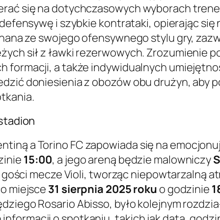
ierać się na dotychczasowych wyborach trene
ą defensywę i szybkie kontrataki, opierając s
 znana ze swojego ofensywnego stylu gry, zaz
eżych sił z ławki rezerwowych. Zrozumienie 
h formacji, a także indywidualnych umiejętno
dzić doniesienia z obozów obu drużyn, aby p
tkania.
 stadion
tiną a Torino FC zapowiada się na emocjonu
zinie
15:00
, a jego areną będzie malowniczy
S
lat gości mecze Violi, tworząc niepowtarzalną
ło miejsce
31 sierpnia 2025 roku
o godzinie
1
ędziego Rosario Abisso, było kolejnym rozdział
formacji o spotkaniu, takich jak data, godzin