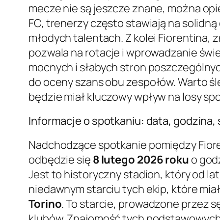
mecze nie są jeszcze znane, można op
FC, trenerzy często stawiają na solidn
młodych talentach. Z kolei Fiorentina,
pozwala na rotacje i wprowadzanie świ
mocnych i słabych stron poszczególnyc
do oceny szans obu zespołów. Warto śle
będzie miał kluczowy wpływ na losy spo
Informacje o spotkaniu: data, godzina,
Nadchodzące spotkanie pomiędzy Fioren
odbędzie się
8 lutego 2026 roku
o god
Jest to historyczny stadion, który od 
niedawnym starciu tych ekip, które mia
Torino
. To starcie, prowadzone przez s
klubów. Znajomość tych podstawowych in