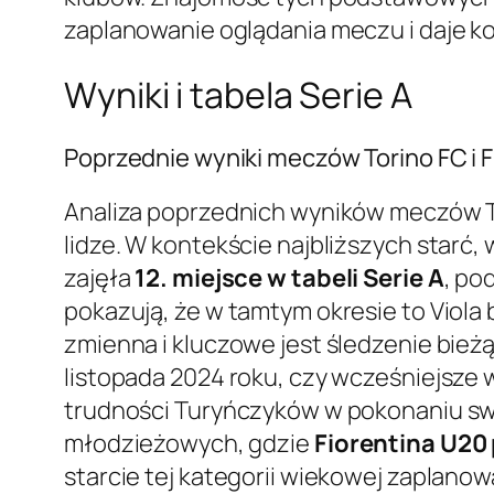
zaplanowanie oglądania meczu i daje ko
Wyniki i tabela Serie A
Poprzednie wyniki meczów Torino FC i F
Analiza poprzednich wyników meczów Tor
lidze. W kontekście najbliższych starć,
zajęła
12. miejsce w tabeli Serie A
, po
pokazują, że w tamtym okresie to Viola 
zmienna i kluczowe jest śledzenie bieżą
listopada 2024 roku, czy wcześniejsze 
trudności Turyńczyków w pokonaniu sw
młodzieżowych, gdzie
Fiorentina U20
starcie tej kategorii wiekowej zaplan