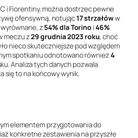
C i Fiorentiny, można dostrzec pewne
jatywę ofensywną, notując
17 strzałów
w
ej wyrównane, z
54% dla Torino
i
46%
i w meczu z
29 grudnia 2023 roku
, choć
 było nieco skuteczniejsze pod względem
amym spotkaniu odnotowano również
4
sku. Analiza tych danych pozwala
a się to na końcowy wynik.
owym elementem przygotowania do
ciaż konkretne zestawienia na przyszłe