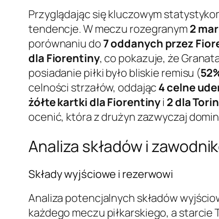
Przyglądając się kluczowym statystyko
tendencje. W meczu rozegranym
2 mar
porównaniu do
7 oddanych przez Fior
dla Fiorentiny
, co pokazuje, że Granat
posiadanie piłki było bliskie remisu (
52%
celności strzałów, oddając
4 celne ude
żółte kartki dla Fiorentiny
i
2 dla Tori
ocenić, która z drużyn zazwyczaj domin
Analiza składów i zawodni
Składy wyjściowe i rezerwowi
Analiza potencjalnych składów wyjści
każdego meczu piłkarskiego, a starcie T