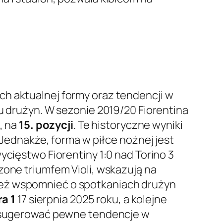
ch aktualnej formy oraz tendencji w
bu drużyn. W sezonie 2019/20 Fiorentina
, na
15. pozycji
. Te historyczne wyniki
 Jednakże, forma w piłce nożnej jest
ycięstwo Fiorentiny 1:0 nad Torino 3
zone triumfem Violi, wskazują na
ież wspomnieć o spotkaniach drużyn
a 1
17 sierpnia 2025 roku, a kolejne
gą sugerować pewne tendencje w