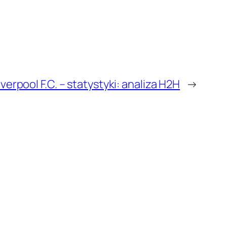
erpool F.C. – statystyki: analiza H2H
→