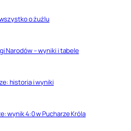
 wszystko o żużlu
i Narodów – wyniki i tabele
 historia i wyniki
e: wynik 4:0 w Pucharze Króla