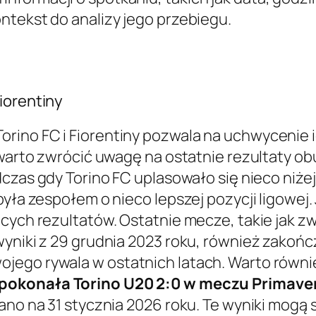
ntekst do analizy jego przebiegu.
iorentiny
ino FC i Fiorentiny pozwala na uchwycenie i
 warto zwrócić uwagę na ostatnie rezultaty o
dczas gdy Torino FC uplasowało się nieco niżej
była zespołem o nieco lepszej pozycji ligowej.
cych rezultatów. Ostatnie mecze, takie jak zw
wyniki z 29 grudnia 2023 roku, również zakońc
ojego rywala w ostatnich latach. Warto równ
 pokonała Torino U20 2:0 w meczu Primaver
owano na 31 stycznia 2026 roku. Te wyniki mo