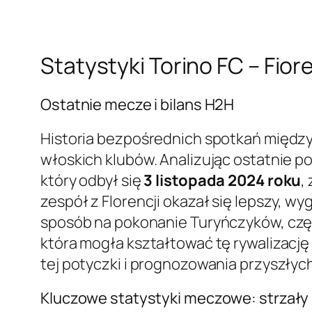
Statystyki Torino FC – Fior
Ostatnie mecze i bilans H2H
Historia bezpośrednich spotkań między 
włoskich klubów. Analizując ostatnie p
który odbył się
3 listopada 2024 roku
,
zespół z Florencji okazał się lepszy, w
sposób na pokonanie Turyńczyków, częs
która mogła kształtować tę rywalizację 
tej potyczki i prognozowania przyszłyc
Kluczowe statystyki meczowe: strzały i