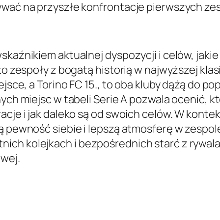
ływać na przyszłe konfrontacje pierwszych ze
skaźnikiem aktualnej dyspozycji i celów, jaki
 to zespoły z bogatą historią w najwyższej k
jsce, a Torino FC 15., to oba kluby dążą do pop
ych miejsc w tabeli Serie A pozwala ocenić, kt
acje i jak daleko są od swoich celów. W konte
ą pewność siebie i lepszą atmosferę w zespol
ich kolejkach i bezpośrednich starć z rywala
owej.