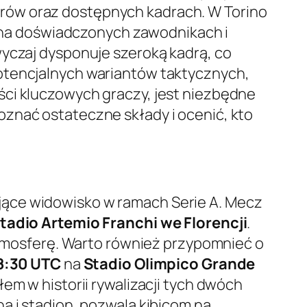
rów oraz dostępnych kadrach. W Torino
ię na doświadczonych zawodnikach i
wyczaj dysponuje szeroką kadrą, co
potencjalnych wariantów taktycznych,
ści kluczowych graczy, jest niezbędne
oznać ostateczne składy i ocenić, kto
jące widowisko w ramach Serie A. Mecz
tadio Artemio Franchi we Florencji
.
 atmosferę. Warto również przypomnieć o
8:30 UTC
na
Stadio Olimpico Grande
em w historii rywalizacji tych dwóch
a i stadion, pozwala kibicom na