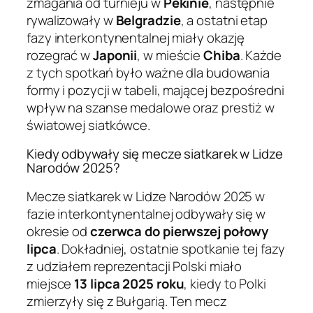
zmagania od turnieju w
Pekinie
, następnie
rywalizowały w
Belgradzie
, a ostatni etap
fazy interkontynentalnej miały okazję
rozegrać w
Japonii
, w mieście
Chiba
. Każde
z tych spotkań było ważne dla budowania
formy i pozycji w tabeli, mającej bezpośredni
wpływ na szanse medalowe oraz prestiż w
światowej siatkówce.
Kiedy odbywały się mecze siatkarek w Lidze
Narodów 2025?
Mecze siatkarek w Lidze Narodów 2025 w
fazie interkontynentalnej odbywały się w
okresie od
czerwca do pierwszej połowy
lipca
. Dokładniej, ostatnie spotkanie tej fazy
z udziałem reprezentacji Polski miało
miejsce
13 lipca 2025 roku
, kiedy to Polki
zmierzyły się z Bułgarią. Ten mecz