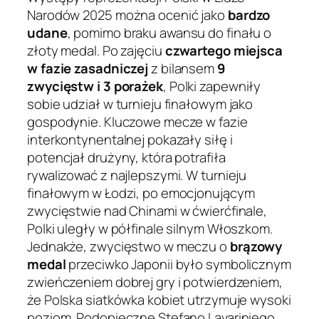
Narodów 2025 można ocenić jako
bardzo
udane
, pomimo braku awansu do finału o
złoty medal. Po zajęciu
czwartego miejsca
w fazie zasadniczej
z bilansem
9
zwycięstw i 3 porażek
, Polki zapewniły
sobie udział w turnieju finałowym jako
gospodynie. Kluczowe mecze w fazie
interkontynentalnej pokazały siłę i
potencjał drużyny, która potrafiła
rywalizować z najlepszymi. W turnieju
finałowym w Łodzi, po emocjonującym
zwycięstwie nad Chinami w ćwierćfinale,
Polki uległy w półfinale silnym Włoszkom.
Jednakże, zwycięstwo w meczu o
brązowy
medal
przeciwko Japonii było symbolicznym
zwieńczeniem dobrej gry i potwierdzeniem,
że Polska siatkówka kobiet utrzymuje wysoki
poziom. Podopieczne Stefano Lavariniego