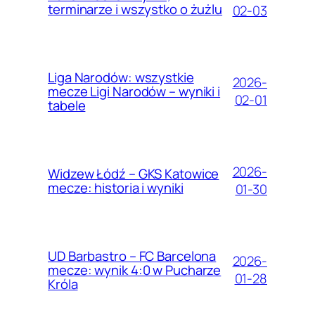
terminarze i wszystko o żużlu
02-03
Liga Narodów: wszystkie
2026-
mecze Ligi Narodów – wyniki i
02-01
tabele
2026-
Widzew Łódź – GKS Katowice
mecze: historia i wyniki
01-30
UD Barbastro – FC Barcelona
2026-
mecze: wynik 4:0 w Pucharze
01-28
Króla