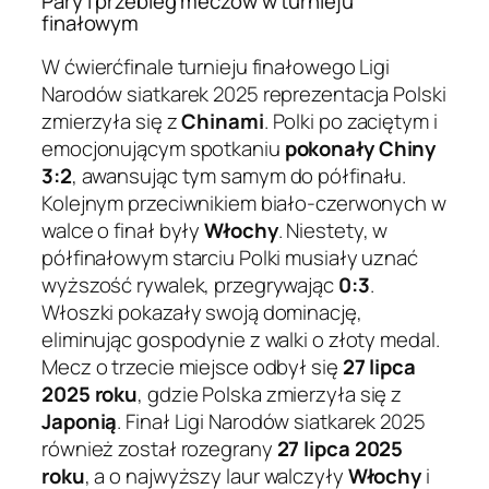
Pary i przebieg meczów w turnieju
finałowym
W ćwierćfinale turnieju finałowego Ligi
Narodów siatkarek 2025 reprezentacja Polski
zmierzyła się z
Chinami
. Polki po zaciętym i
emocjonującym spotkaniu
pokonały Chiny
3:2
, awansując tym samym do półfinału.
Kolejnym przeciwnikiem biało-czerwonych w
walce o finał były
Włochy
. Niestety, w
półfinałowym starciu Polki musiały uznać
wyższość rywalek, przegrywając
0:3
.
Włoszki pokazały swoją dominację,
eliminując gospodynie z walki o złoty medal.
Mecz o trzecie miejsce odbył się
27 lipca
2025 roku
, gdzie Polska zmierzyła się z
Japonią
. Finał Ligi Narodów siatkarek 2025
również został rozegrany
27 lipca 2025
roku
, a o najwyższy laur walczyły
Włochy
i