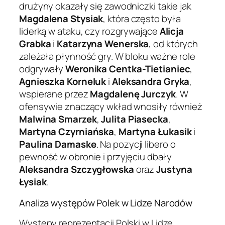
drużyny okazały się zawodniczki takie jak
Magdalena Stysiak
, która często była
liderką w ataku, czy rozgrywające
Alicja
Grabka
i
Katarzyna Wenerska
, od których
zależała płynność gry. W bloku ważne role
odgrywały
Weronika Centka-Tietianiec
,
Agnieszka Korneluk
i
Aleksandra Gryka
,
wspierane przez
Magdalenę Jurczyk
. W
ofensywie znaczący wkład wnosiły również
Malwina Smarzek
,
Julita Piasecka
,
Martyna Czyrniańska
,
Martyna Łukasik
i
Paulina Damaske
. Na pozycji libero o
pewność w obronie i przyjęciu dbały
Aleksandra Szczygłowska
oraz
Justyna
Łysiak
.
Analiza występów Polek w Lidze Narodów
Występy reprezentacji Polski w Lidze