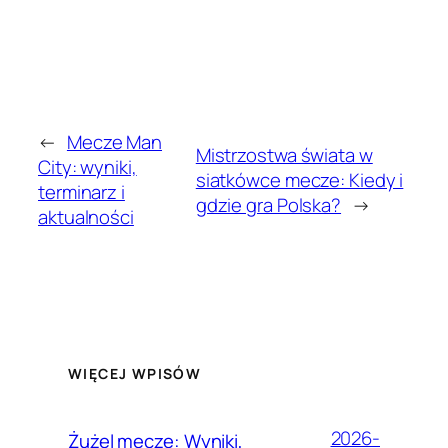
←
Mecze Man
Mistrzostwa świata w
City: wyniki,
siatkówce mecze: Kiedy i
terminarz i
gdzie gra Polska?
→
aktualności
WIĘCEJ WPISÓW
2026-
Żużel mecze: Wyniki,