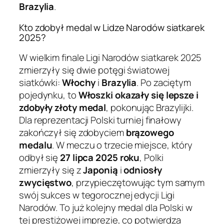
Brazylia
.
Kto zdobył medal w Lidze Narodów siatkarek
2025?
W wielkim finale Ligi Narodów siatkarek 2025
zmierzyły się dwie potęgi światowej
siatkówki:
Włochy
i
Brazylia
. Po zaciętym
pojedynku, to
Włoszki okazały się lepsze i
zdobyły złoty medal
, pokonując Brazylijki.
Dla reprezentacji Polski turniej finałowy
zakończył się zdobyciem
brązowego
medalu
. W meczu o trzecie miejsce, który
odbył się
27 lipca 2025 roku
, Polki
zmierzyły się z
Japonią
i
odniosły
zwycięstwo
, przypieczętowując tym samym
swój sukces w tegorocznej edycji Ligi
Narodów. To już kolejny medal dla Polski w
tej prestiżowej imprezie, co potwierdza