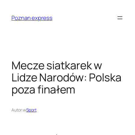
Przejdź
do
Poznan express
treści
Mecze siatkarek w
Lidze Narodów: Polska
poza finałem
Autor:
w
Sport