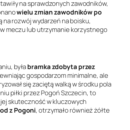
stawiły na sprawdzonych zawodników,
konano
wielu zmian zawodników po
ją na rozwój wydarzeń na boisku,
sów meczu lub utrzymanie korzystnego
niu, była
bramka zdobyta przez
apewniając gospodarzom minimalne, ale
yzował się zaciętą walką w środku pola
iu piłki przez Pogoń Szczecin, to
 jej skuteczność w kluczowych
od z Pogoni
, otrzymało również żółte