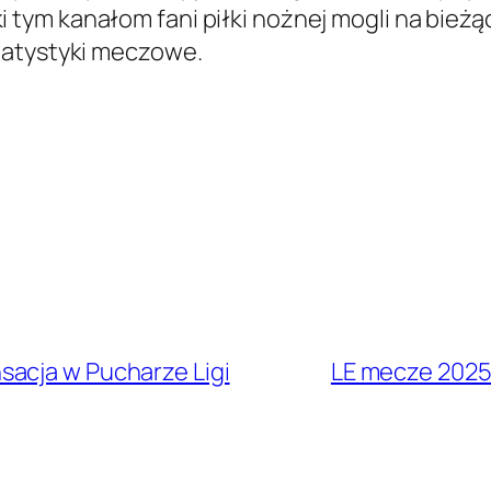
ki tym kanałom fani piłki nożnej mogli na bież
tatystyki meczowe.
sacja w Pucharze Ligi
LE mecze 2025