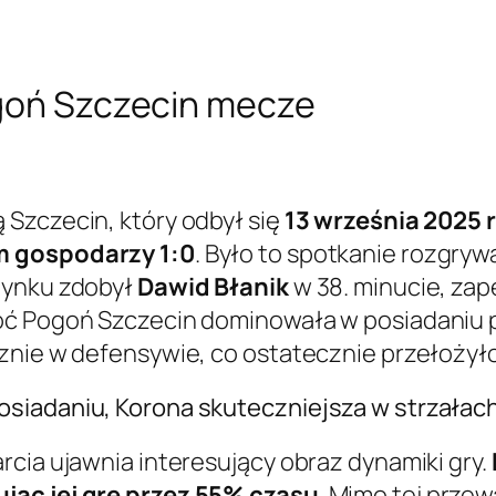
ogoń Szczecin mecze
 Szczecin, który odbył się
13 września 2025 
 gospodarzy 1:0
. Było to spotkanie rozgryw
dynku zdobył
Dawid Błanik
w 38. minucie, zap
ć Pogoń Szczecin dominowała w posiadaniu pił
znie w defensywie, co ostatecznie przełożyło 
siadaniu, Korona skuteczniejsza w strzałac
rcia ujawnia interesujący obraz dynamiki gry.
jąc jej grę przez 55% czasu
. Mimo tej przew