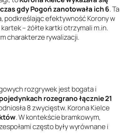
dczas gdy Pogoń zanotowała ich 6
. Ta
ia, podkreślając efektywność Korony w
tek – żółte kartki otrzymali m.in.
 charakterze rywalizacji.
igowych rozgrywek jest bogata i
pojedynkach rozegrano łącznie 21
 odniosła 8 zwycięstw. Korona Kielce
nktów
. W kontekście bramkowym,
 zespołami często były wyrównane i