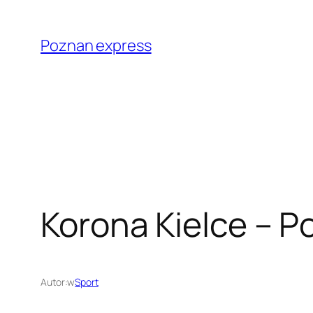
Przejdź
do
Poznan express
treści
Korona Kielce – P
Autor:
w
Sport