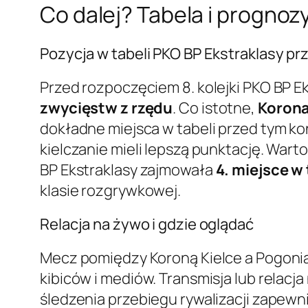
Co dalej? Tabela i prognoz
Pozycja w tabeli PKO BP Ekstraklasy 
Przed rozpoczęciem 8. kolejki PKO BP Ek
zwycięstw z rzędu
. Co istotne,
Korona
dokładne miejsca w tabeli przed tym ko
kielczanie mieli lepszą punktację. Wart
BP Ekstraklasy zajmowała
4. miejsce w 
klasie rozgrywkowej.
Relacja na żywo i gdzie oglądać
Mecz pomiędzy Koroną Kielce a Pogonią 
kibiców i mediów. Transmisja lub relac
śledzenia przebiegu rywalizacji zapewni