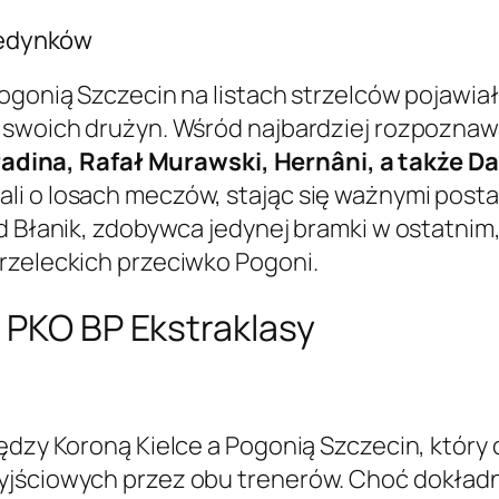
ojedynków
ogonią Szczecin na listach strzelców pojawiało
 swoich drużyn. Wśród najbardziej rozpoznawa
adina, Rafał Murawski, Hernâni, a także Da
i o losach meczów, stając się ważnymi posta
id Błanik, zdobywca jedynej bramki w ostatnim
rzeleckich przeciwko Pogoni.
 PKO BP Ekstraklasy
ędzy Koroną Kielce a Pogonią Szczecin, który 
yjściowych przez obu trenerów. Choć dokładn