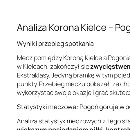
Analiza Korona Kielce – P
Wynik i przebieg spotkania
Mecz pomiędzy Koroną Kielce a Pogonią
w Kielcach, zakończył się
zwycięstwem
Ekstraklasy. Jedyną bramkę w tym poje
punkty. Przebieg meczu pokazał, że cho
wykorzystać swoje okazje i grać skutec
Statystyki meczowe: Pogoń góruje w po
Analiza statystyk meczowych z tego sta
większym posiadaniem piłki, kontrolu