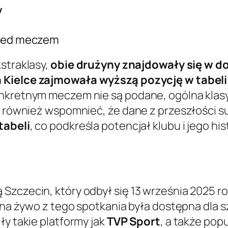
y
przed meczem
straklasy,
obie drużyny znajdowały się w do
 Kielce zajmowała wyższą pozycję w tabeli
nkretnym meczem nie są podane, ogólna klasyf
o również wspomnieć, że dane z przeszłości sug
tabeli
, co podkreśla potencjał klubu i jego h
Szczecin, który odbył się 13 września 2025 r
ja na żywo z tego spotkania była dostępna dla
ły takie platformy jak
TVP Sport
, a także pop