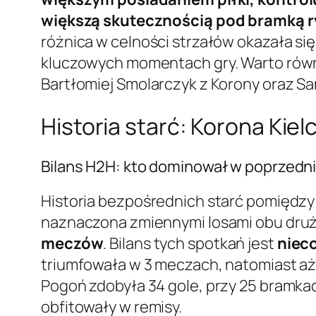
większą skutecznością pod bramką ry
różnica w celności strzałów okazała si
kluczowych momentach gry. Warto równie
Bartłomiej Smolarczyk z Korony oraz Sa
Historia starć: Korona Kie
Bilans H2H: kto dominował w poprzed
Historia bezpośrednich starć pomiędzy 
naznaczona zmiennymi losami obu dru
meczów
. Bilans tych spotkań jest
nieco
triumfowała w 3 meczach, natomiast a
Pogoń zdobyła 34 gole, przy 25 bramka
obfitowały w remisy.