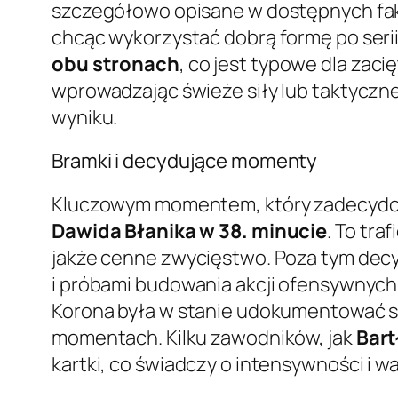
szczegółowo opisane w dostępnych fak
chcąc wykorzystać dobrą formę po seri
obu stronach
, co jest typowe dla zac
wprowadzając świeże siły lub taktyczn
wyniku.
Bramki i decydujące momenty
Kluczowym momentem, który zadecydowa
Dawida Błanika w 38. minucie
. To tr
jakże cenne zwycięstwo. Poza tym decy
i próbami budowania akcji ofensywnych 
Korona była w stanie udokumentować s
momentach. Kilku zawodników, jak
Bart
kartki, co świadczy o intensywności i w