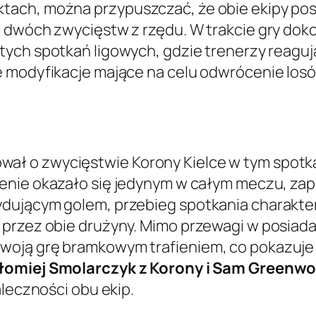
tach, można przypuszczać, że obie ekipy po
i dwóch zwycięstw z rzędu. W trakcie gry do
iętych spotkań ligowych, gdzie trenerzy reagu
e modyfikacje mające na celu odwrócenie lo
ł o zwycięstwie Korony Kielce w tym spotka
afienie okazało się jedynym w całym meczu, z
dującym golem, przebieg spotkania charakter
przez obie drużyny. Mimo przewagi w posiadan
woją grę bramkowym trafieniem, co pokazuje
łomiej Smolarczyk z Korony i Sam Greenwo
aleczności obu ekip.