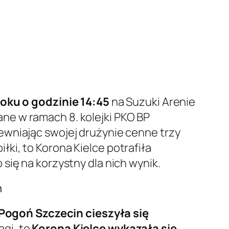
roku o godzinie 14:45
na Suzuki Arenie
ane w ramach 8. kolejki PKO BP
ewniając swojej drużynie cenne trzy
ki, to Korona Kielce potrafiła
się na korzystny dla nich wynik.
h
Pogoń Szczecin cieszyła się
agi, to
Korona Kielce wykazała się