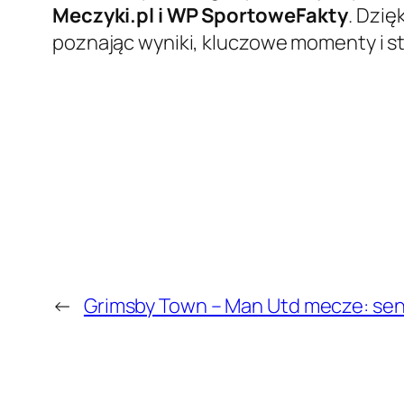
Meczyki.pl i WP SportoweFakty
. Dzię
poznając wyniki, kluczowe momenty i s
←
Grimsby Town – Man Utd mecze: sen