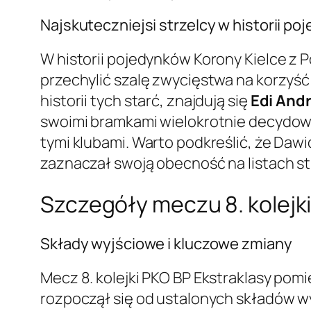
Najskuteczniejsi strzelcy w historii p
W historii pojedynków Korony Kielce z P
przechylić szalę zwycięstwa na korzyść
historii tych starć, znajdują się
Edi Andr
swoimi bramkami wielokrotnie decydowal
tymi klubami. Warto podkreślić, że Daw
zaznaczał swoją obecność na listach st
Szczegóły meczu 8. kolejki
Składy wyjściowe i kluczowe zmiany
Mecz 8. kolejki PKO BP Ekstraklasy pomi
rozpoczął się od ustalonych składów w