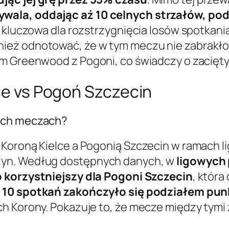
wala, oddając aż 10 celnych strzałów, po
ę kluczowa dla rozstrzygnięcia losów spotkan
ż odnotować, że w tym meczu nie zabrakło kar
m Greenwood z Pogoni, co świadczy o zaciętym
lce vs Pogoń Szczecin
nich meczach?
Koroną Kielce a Pogonią Szczecin w ramach l
żyn. Według dostępnych danych, w
ligowych 
 korzystniejszy dla Pogoni Szczecin
, która
ż
10 spotkań zakończyło się podziałem pu
ch Korony. Pokazuje to, że mecze między tymi